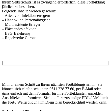
Ihrem Selbstschutz ist es zwingend erforderlich, diese Fortbildung
jährlich zu besuchen.
Folgende Inhalte werden geschult:
– Arten von Infektionserregern
– Hände- und Personalhygiene
– Multiresistente Erreger
– Flächendesinfektion
– IfSG-Belehrung
– Regelwerke Corona
Anfrage
Bitte
lasse
Bitte
dieses
Mit nur einem Schritt zu Ihrem nächsten Fortbildungstermin. Sie
lasse
Feld
können sich telefonisch unter: 0511 228 77 60, per E-Mail oder
dieses
leer.
ganz einfach mit dem Formular für Ihre Fortbildungen anmelden.
Feld
Anschließend informieren Sie bitte Ihre zuständige PDL / AM damit
leer.
die Fort-/ Weiterbildung im Dienstplan berücksichtigt werden kann.