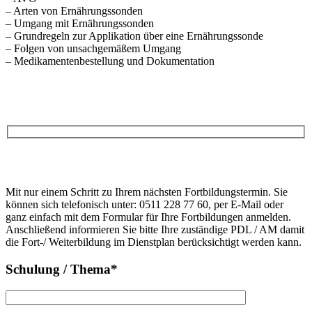
– Arten von Ernährungssonden
– Umgang mit Ernährungssonden
– Grundregeln zur Applikation über eine Ernährungssonde
– Folgen von unsachgemäßem Umgang
– Medikamentenbestellung und Dokumentation
Anfrage
Bitte
lasse
Bitte
dieses
Mit nur einem Schritt zu Ihrem nächsten Fortbildungstermin. Sie
lasse
Feld
können sich telefonisch unter: 0511 228 77 60, per E-Mail oder
dieses
leer.
ganz einfach mit dem Formular für Ihre Fortbildungen anmelden.
Feld
Anschließend informieren Sie bitte Ihre zuständige PDL / AM damit
leer.
die Fort-/ Weiterbildung im Dienstplan berücksichtigt werden kann.
Schulung / Thema*