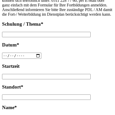
können sich telefonisch unter: 0511 228 77 60, per E-Mail oder
dieses
leer.
ganz einfach mit dem Formular für Ihre Fortbildungen anmelden.
Feld
Anschließend informieren Sie bitte Ihre zuständige PDL / AM damit
leer.
die Fort-/ Weiterbildung im Dienstplan berücksichtigt werden kann.
Schulung / Thema*
Datum*
Startzeit
Standort*
Name*