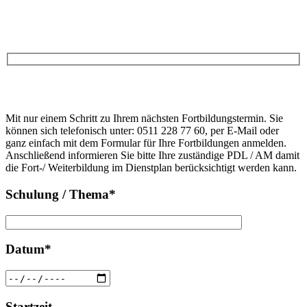
Anfrage
Bitte
lasse
Bitte
dieses
Mit nur einem Schritt zu Ihrem nächsten Fortbildungstermin. Sie
lasse
Feld
können sich telefonisch unter: 0511 228 77 60, per E-Mail oder
dieses
leer.
ganz einfach mit dem Formular für Ihre Fortbildungen anmelden.
Feld
Anschließend informieren Sie bitte Ihre zuständige PDL / AM damit
leer.
die Fort-/ Weiterbildung im Dienstplan berücksichtigt werden kann.
Schulung / Thema*
Datum*
Startzeit