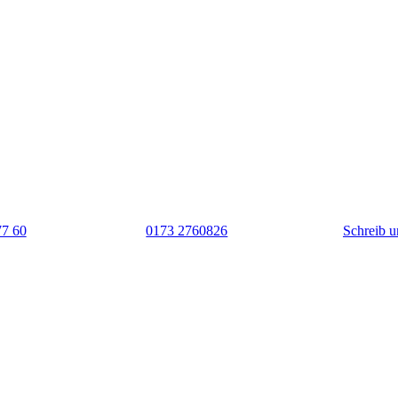
77 60
0173 2760826
Schreib u