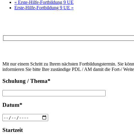
«
Erste-Hilfe-Fortbildung 9 UE
Erste-Hilfe-Fortbildung 9 UE
»
Bitte
lasse
Bitte
dieses
Mit nur einem Schritt zu Ihrem nächsten Fortbildungstermin. Sie kön
lasse
Feld
informieren Sie bitte Ihre zuständige PDL / AM damit die Fort-/ Weit
dieses
leer.
Feld
Schulung / Thema*
leer.
Datum*
Startzeit