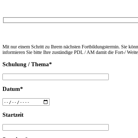
Bitte
lasse
Bitte
dieses
Mit nur einem Schritt zu Ihrem nächsten Fortbildungstermin. Sie kön
lasse
Feld
informieren Sie bitte Ihre zuständige PDL / AM damit die Fort-/ Weit
dieses
leer.
Feld
Schulung / Thema*
leer.
Datum*
Startzeit