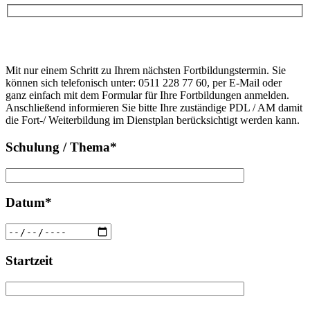
Bitte
lasse
Bitte
dieses
Mit nur einem Schritt zu Ihrem nächsten Fortbildungstermin. Sie
lasse
Feld
können sich telefonisch unter: 0511 228 77 60, per E-Mail oder
dieses
leer.
ganz einfach mit dem Formular für Ihre Fortbildungen anmelden.
Feld
Anschließend informieren Sie bitte Ihre zuständige PDL / AM damit
leer.
die Fort-/ Weiterbildung im Dienstplan berücksichtigt werden kann.
Schulung / Thema*
Datum*
Startzeit