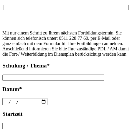
Bitte
lasse
Bitte
dieses
Mit nur einem Schritt zu Ihrem nächsten Fortbildungstermin. Sie
lasse
Feld
können sich telefonisch unter: 0511 228 77 60, per E-Mail oder
dieses
leer.
ganz einfach mit dem Formular für Ihre Fortbildungen anmelden.
Feld
Anschließend informieren Sie bitte Ihre zuständige PDL / AM damit
leer.
die Fort-/ Weiterbildung im Dienstplan berücksichtigt werden kann.
Schulung / Thema*
Datum*
Startzeit