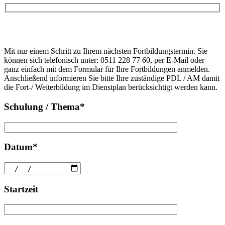
Bitte
lasse
Bitte
dieses
Mit nur einem Schritt zu Ihrem nächsten Fortbildungstermin. Sie
lasse
Feld
können sich telefonisch unter: 0511 228 77 60, per E-Mail oder
dieses
leer.
ganz einfach mit dem Formular für Ihre Fortbildungen anmelden.
Feld
Anschließend informieren Sie bitte Ihre zuständige PDL / AM damit
leer.
die Fort-/ Weiterbildung im Dienstplan berücksichtigt werden kann.
Schulung / Thema*
Datum*
Startzeit