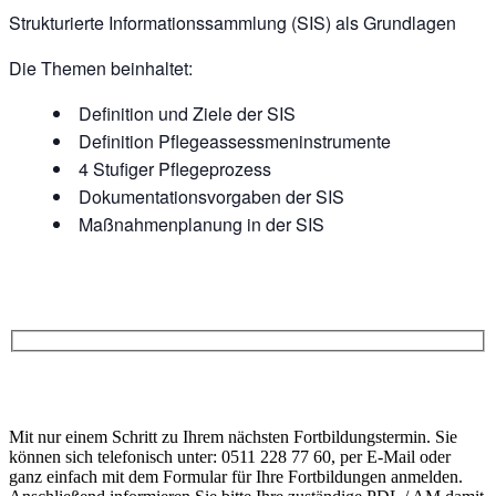
Strukturierte Informationssammlung (SIS) als Grundlagen
Die Themen beinhaltet:
Definition und Ziele der SIS
Definition Pflegeassessmeninstrumente
4 Stufiger Pflegeprozess
Dokumentationsvorgaben der SIS
Maßnahmenplanung in der SIS
Anfrage
Bitte
lasse
Bitte
dieses
Mit nur einem Schritt zu Ihrem nächsten Fortbildungstermin. Sie
lasse
Feld
können sich telefonisch unter: 0511 228 77 60, per E-Mail oder
dieses
leer.
ganz einfach mit dem Formular für Ihre Fortbildungen anmelden.
Feld