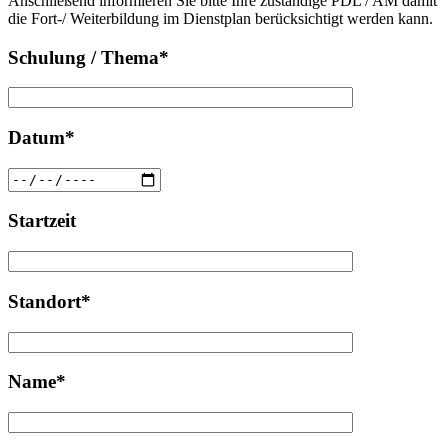
Anschließend informieren Sie bitte Ihre zuständige PDL / AM damit
leer.
die Fort-/ Weiterbildung im Dienstplan berücksichtigt werden kann.
Schulung / Thema*
Datum*
Startzeit
Standort*
Name*