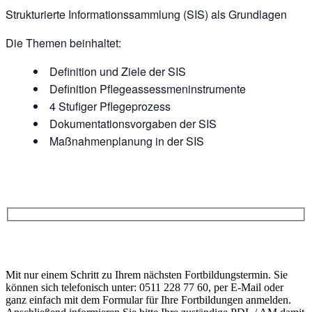
Strukturierte Informationssammlung (SIS) als Grundlagen
Die Themen beinhaltet:
Definition und Ziele der SIS
Definition Pflegeassessmeninstrumente
4 Stufiger Pflegeprozess
Dokumentationsvorgaben der SIS
Maßnahmenplanung in der SIS
Anfrage
Bitte
lasse
Bitte
dieses
Mit nur einem Schritt zu Ihrem nächsten Fortbildungstermin. Sie
lasse
Feld
können sich telefonisch unter: 0511 228 77 60, per E-Mail oder
dieses
leer.
ganz einfach mit dem Formular für Ihre Fortbildungen anmelden.
Feld