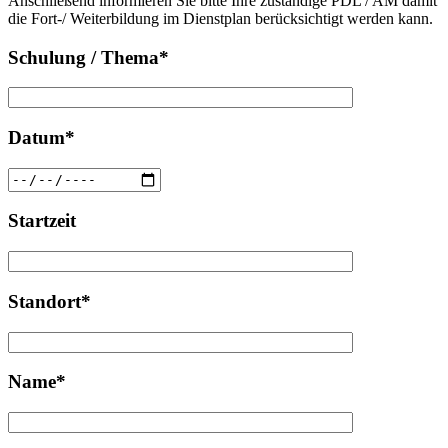
Anschließend informieren Sie bitte Ihre zuständige PDL / AM damit
leer.
die Fort-/ Weiterbildung im Dienstplan berücksichtigt werden kann.
Schulung / Thema*
Datum*
Startzeit
Standort*
Name*