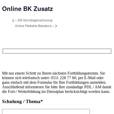
Online BK Zusatz
«
SIS Grundlagenschulung
Online Pädiatrie Basiskurs
»
Anfrage
Bitte
lasse
Bitte
dieses
Mit nur einem Schritt zu Ihrem nächsten Fortbildungstermin. Sie
lasse
Feld
können sich telefonisch unter: 0511 228 77 60, per E-Mail oder
dieses
leer.
ganz einfach mit dem Formular für Ihre Fortbildungen anmelden.
Feld
Anschließend informieren Sie bitte Ihre zuständige PDL / AM damit
leer.
die Fort-/ Weiterbildung im Dienstplan berücksichtigt werden kann.
Schulung / Thema*