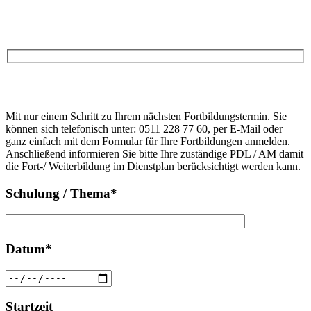
Anfrage
Bitte
lasse
Bitte
dieses
Mit nur einem Schritt zu Ihrem nächsten Fortbildungstermin. Sie
lasse
Feld
können sich telefonisch unter: 0511 228 77 60, per E-Mail oder
dieses
leer.
ganz einfach mit dem Formular für Ihre Fortbildungen anmelden.
Feld
Anschließend informieren Sie bitte Ihre zuständige PDL / AM damit
leer.
die Fort-/ Weiterbildung im Dienstplan berücksichtigt werden kann.
Schulung / Thema*
Datum*
Startzeit