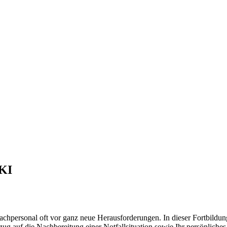
AKI
achpersonal oft vor ganz neue Herausforderungen. In dieser Fortbildun
ug auf die Nachbereitung einer Notfallsituation sowie Ihr persönliches