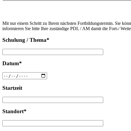
Bitte
lasse
Bitte
dieses
Mit nur einem Schritt zu Ihrem nächsten Fortbildungstermin. Sie kön
lasse
Feld
informieren Sie bitte Ihre zuständige PDL / AM damit die Fort-/ Weit
dieses
leer.
Feld
Schulung / Thema*
leer.
Datum*
Startzeit
Standort*