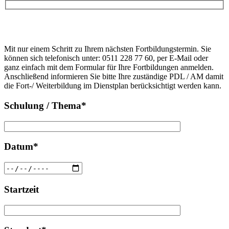
Bitte
lasse
Bitte
dieses
Mit nur einem Schritt zu Ihrem nächsten Fortbildungstermin. Sie
lasse
Feld
können sich telefonisch unter: 0511 228 77 60, per E-Mail oder
dieses
leer.
ganz einfach mit dem Formular für Ihre Fortbildungen anmelden.
Feld
Anschließend informieren Sie bitte Ihre zuständige PDL / AM damit
leer.
die Fort-/ Weiterbildung im Dienstplan berücksichtigt werden kann.
Schulung / Thema*
Datum*
Startzeit