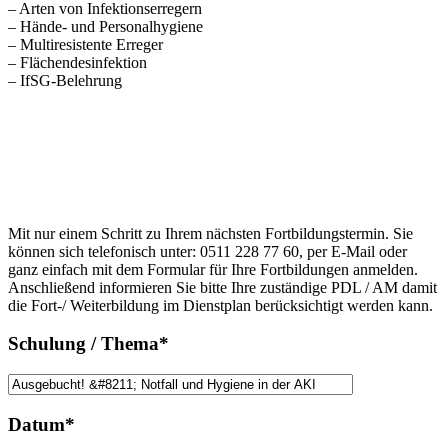
– Arten von Infektionserregern
– Hände- und Personalhygiene
– Multiresistente Erreger
– Flächendesinfektion
– IfSG-Belehrung
Anfrage
Bitte
lasse
Bitte
dieses
Mit nur einem Schritt zu Ihrem nächsten Fortbildungstermin. Sie
lasse
Feld
können sich telefonisch unter: 0511 228 77 60, per E-Mail oder
dieses
leer.
ganz einfach mit dem Formular für Ihre Fortbildungen anmelden.
Feld
Anschließend informieren Sie bitte Ihre zuständige PDL / AM damit
leer.
die Fort-/ Weiterbildung im Dienstplan berücksichtigt werden kann.
Schulung / Thema*
Datum*