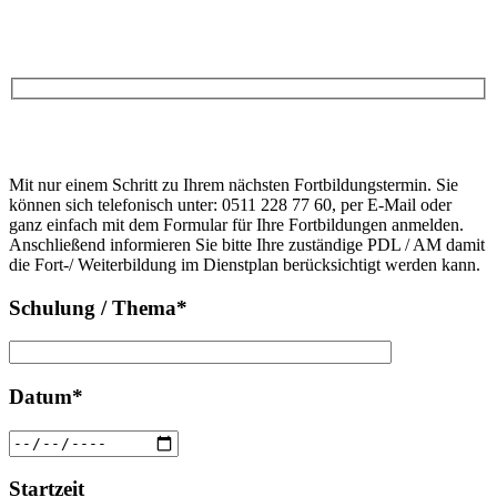
Anfrage
Bitte
lasse
Bitte
dieses
Mit nur einem Schritt zu Ihrem nächsten Fortbildungstermin. Sie
lasse
Feld
können sich telefonisch unter: 0511 228 77 60, per E-Mail oder
dieses
leer.
ganz einfach mit dem Formular für Ihre Fortbildungen anmelden.
Feld
Anschließend informieren Sie bitte Ihre zuständige PDL / AM damit
leer.
die Fort-/ Weiterbildung im Dienstplan berücksichtigt werden kann.
Schulung / Thema*
Datum*
Startzeit