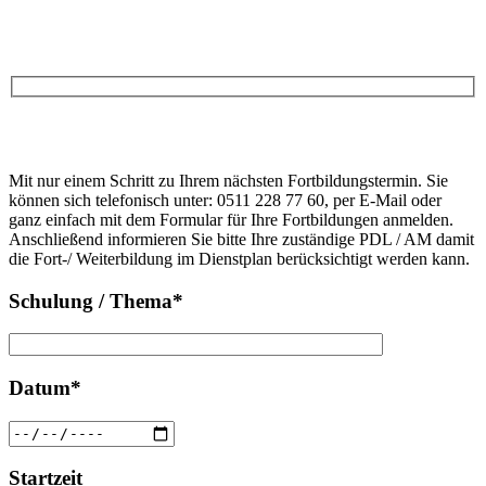
Anfrage
Bitte
lasse
Bitte
dieses
Mit nur einem Schritt zu Ihrem nächsten Fortbildungstermin. Sie
lasse
Feld
können sich telefonisch unter: 0511 228 77 60, per E-Mail oder
dieses
leer.
ganz einfach mit dem Formular für Ihre Fortbildungen anmelden.
Feld
Anschließend informieren Sie bitte Ihre zuständige PDL / AM damit
leer.
die Fort-/ Weiterbildung im Dienstplan berücksichtigt werden kann.
Schulung / Thema*
Datum*
Startzeit