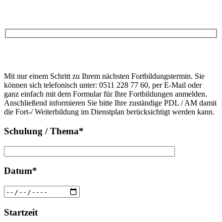
Anfrage
Bitte
lasse
Bitte
dieses
Mit nur einem Schritt zu Ihrem nächsten Fortbildungstermin. Sie
lasse
Feld
können sich telefonisch unter: 0511 228 77 60, per E-Mail oder
dieses
leer.
ganz einfach mit dem Formular für Ihre Fortbildungen anmelden.
Feld
Anschließend informieren Sie bitte Ihre zuständige PDL / AM damit
leer.
die Fort-/ Weiterbildung im Dienstplan berücksichtigt werden kann.
Schulung / Thema*
Datum*
Startzeit