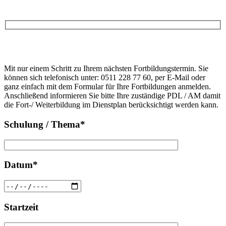
Anfrage
Bitte
lasse
Bitte
dieses
Mit nur einem Schritt zu Ihrem nächsten Fortbildungstermin. Sie
lasse
Feld
können sich telefonisch unter: 0511 228 77 60, per E-Mail oder
dieses
leer.
ganz einfach mit dem Formular für Ihre Fortbildungen anmelden.
Feld
Anschließend informieren Sie bitte Ihre zuständige PDL / AM damit
leer.
die Fort-/ Weiterbildung im Dienstplan berücksichtigt werden kann.
Schulung / Thema*
Datum*
Startzeit