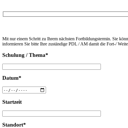
Bitte
lasse
Bitte
dieses
Mit nur einem Schritt zu Ihrem nächsten Fortbildungstermin. Sie kön
lasse
Feld
informieren Sie bitte Ihre zuständige PDL / AM damit die Fort-/ Weit
dieses
leer.
Feld
Schulung / Thema*
leer.
Datum*
Startzeit
Standort*