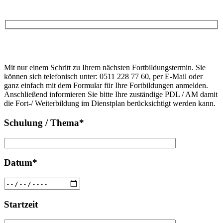
Anfrage
Bitte
lasse
Bitte
dieses
Mit nur einem Schritt zu Ihrem nächsten Fortbildungstermin. Sie
lasse
Feld
können sich telefonisch unter: 0511 228 77 60, per E-Mail oder
dieses
leer.
ganz einfach mit dem Formular für Ihre Fortbildungen anmelden.
Feld
Anschließend informieren Sie bitte Ihre zuständige PDL / AM damit
leer.
die Fort-/ Weiterbildung im Dienstplan berücksichtigt werden kann.
Schulung / Thema*
Datum*
Startzeit