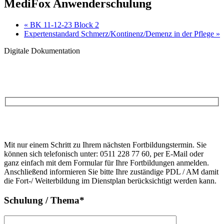
MediFox Anwenderschulung
«
BK 11-12-23 Block 2
Expertenstandard Schmerz/Kontinenz/Demenz in der Pflege
»
Digitale Dokumentation
Anfrage
Bitte
lasse
Bitte
dieses
Mit nur einem Schritt zu Ihrem nächsten Fortbildungstermin. Sie
lasse
Feld
können sich telefonisch unter: 0511 228 77 60, per E-Mail oder
dieses
leer.
ganz einfach mit dem Formular für Ihre Fortbildungen anmelden.
Feld
Anschließend informieren Sie bitte Ihre zuständige PDL / AM damit
leer.
die Fort-/ Weiterbildung im Dienstplan berücksichtigt werden kann.
Schulung / Thema*