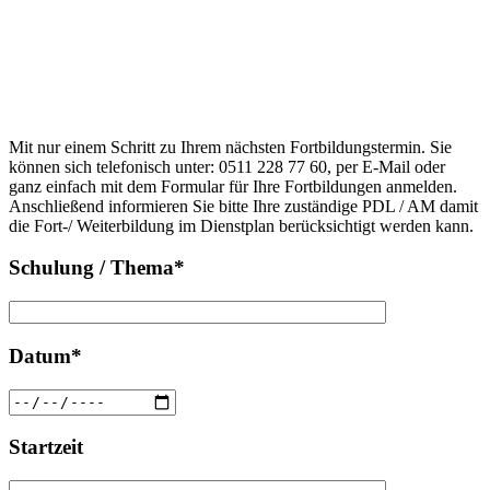
Anfrage
Bitte
lasse
Bitte
dieses
Mit nur einem Schritt zu Ihrem nächsten Fortbildungstermin. Sie
lasse
Feld
können sich telefonisch unter: 0511 228 77 60, per E-Mail oder
dieses
leer.
ganz einfach mit dem Formular für Ihre Fortbildungen anmelden.
Feld
Anschließend informieren Sie bitte Ihre zuständige PDL / AM damit
leer.
die Fort-/ Weiterbildung im Dienstplan berücksichtigt werden kann.
Schulung / Thema*
Datum*
Startzeit