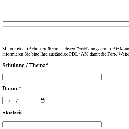
Bitte
lasse
Bitte
dieses
Mit nur einem Schritt zu Ihrem nächsten Fortbildungstermin. Sie kön
lasse
Feld
informieren Sie bitte Ihre zuständige PDL / AM damit die Fort-/ Weit
dieses
leer.
Feld
Schulung / Thema*
leer.
Datum*
Startzeit