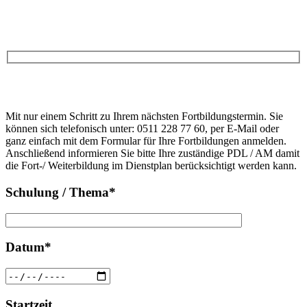
Anfrage
Bitte
lasse
Bitte
dieses
Mit nur einem Schritt zu Ihrem nächsten Fortbildungstermin. Sie
lasse
Feld
können sich telefonisch unter: 0511 228 77 60, per E-Mail oder
dieses
leer.
ganz einfach mit dem Formular für Ihre Fortbildungen anmelden.
Feld
Anschließend informieren Sie bitte Ihre zuständige PDL / AM damit
leer.
die Fort-/ Weiterbildung im Dienstplan berücksichtigt werden kann.
Schulung / Thema*
Datum*
Startzeit