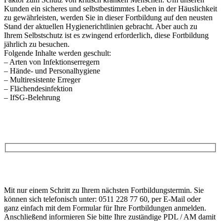
Kunden ein sicheres und selbstbestimmtes Leben in der Häuslichkeit
zu gewährleisten, werden Sie in dieser Fortbildung auf den neusten
Stand der aktuellen Hygienerichtlinien gebracht. Aber auch zu
Ihrem Selbstschutz ist es zwingend erforderlich, diese Fortbildung
jährlich zu besuchen.
Folgende Inhalte werden geschult:
– Arten von Infektionserregern
– Hände- und Personalhygiene
– Multiresistente Erreger
– Flächendesinfektion
– IfSG-Belehrung
Anfrage
Bitte
lasse
Bitte
dieses
Mit nur einem Schritt zu Ihrem nächsten Fortbildungstermin. Sie
lasse
Feld
können sich telefonisch unter: 0511 228 77 60, per E-Mail oder
dieses
leer.
ganz einfach mit dem Formular für Ihre Fortbildungen anmelden.
Feld
Anschließend informieren Sie bitte Ihre zuständige PDL / AM damit
leer.