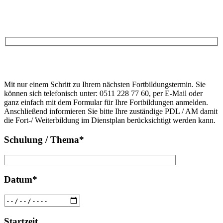
Anfrage
Bitte
lasse
Bitte
dieses
Mit nur einem Schritt zu Ihrem nächsten Fortbildungstermin. Sie
lasse
Feld
können sich telefonisch unter: 0511 228 77 60, per E-Mail oder
dieses
leer.
ganz einfach mit dem Formular für Ihre Fortbildungen anmelden.
Feld
Anschließend informieren Sie bitte Ihre zuständige PDL / AM damit
leer.
die Fort-/ Weiterbildung im Dienstplan berücksichtigt werden kann.
Schulung / Thema*
Datum*
Startzeit