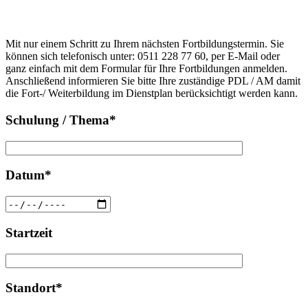
Bitte
lasse
Bitte
dieses
Mit nur einem Schritt zu Ihrem nächsten Fortbildungstermin. Sie
lasse
Feld
können sich telefonisch unter: 0511 228 77 60, per E-Mail oder
dieses
leer.
ganz einfach mit dem Formular für Ihre Fortbildungen anmelden.
Feld
Anschließend informieren Sie bitte Ihre zuständige PDL / AM damit
leer.
die Fort-/ Weiterbildung im Dienstplan berücksichtigt werden kann.
Schulung / Thema*
Datum*
Startzeit
Standort*