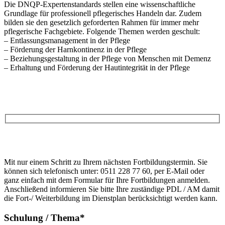
Die DNQP-Expertenstandards stellen eine wissenschaftliche
Grundlage für professionell pflegerisches Handeln dar. Zudem
bilden sie den gesetzlich geforderten Rahmen für immer mehr
pflegerische Fachgebiete. Folgende Themen werden geschult:
– Entlassungsmanagement in der Pflege
– Förderung der Harnkontinenz in der Pflege
– Beziehungsgestaltung in der Pflege von Menschen mit Demenz
– Erhaltung und Förderung der Hautintegrität in der Pflege
Anfrage
Bitte
lasse
Bitte
dieses
Mit nur einem Schritt zu Ihrem nächsten Fortbildungstermin. Sie
lasse
Feld
können sich telefonisch unter: 0511 228 77 60, per E-Mail oder
dieses
leer.
ganz einfach mit dem Formular für Ihre Fortbildungen anmelden.
Feld
Anschließend informieren Sie bitte Ihre zuständige PDL / AM damit
leer.
die Fort-/ Weiterbildung im Dienstplan berücksichtigt werden kann.
Schulung / Thema*