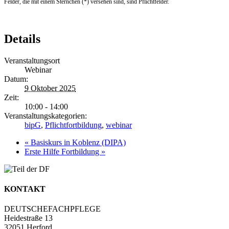
Felder, die mit einem Sternchen (*) versehen sind, sind Pflichtfelder.
Details
Veranstaltungsort
Webinar
Datum:
9 Oktober 2025
Zeit:
10:00 - 14:00
Veranstaltungskategorien:
bipG
,
Pflichtfortbildung
,
webinar
«
Basiskurs in Koblenz (DIPA)
Erste Hilfe Fortbildung
»
KONTAKT
DEUTSCHEFACHPFLEGE
Heidestraße 13
32051 Herford