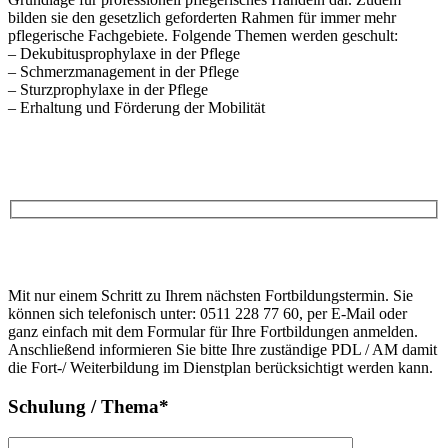
bilden sie den gesetzlich geforderten Rahmen für immer mehr
pflegerische Fachgebiete. Folgende Themen werden geschult:
– Dekubitusprophylaxe in der Pflege
– Schmerzmanagement in der Pflege
– Sturzprophylaxe in der Pflege
– Erhaltung und Förderung der Mobilität
Anfrage
Bitte
lasse
Bitte
dieses
Mit nur einem Schritt zu Ihrem nächsten Fortbildungstermin. Sie
lasse
Feld
können sich telefonisch unter: 0511 228 77 60, per E-Mail oder
dieses
leer.
ganz einfach mit dem Formular für Ihre Fortbildungen anmelden.
Feld
Anschließend informieren Sie bitte Ihre zuständige PDL / AM damit
leer.
die Fort-/ Weiterbildung im Dienstplan berücksichtigt werden kann.
Schulung / Thema*