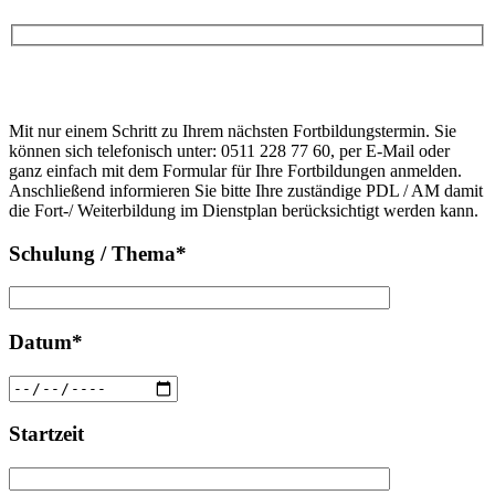
Bitte
lasse
Bitte
dieses
Mit nur einem Schritt zu Ihrem nächsten Fortbildungstermin. Sie
lasse
Feld
können sich telefonisch unter: 0511 228 77 60, per E-Mail oder
dieses
leer.
ganz einfach mit dem Formular für Ihre Fortbildungen anmelden.
Feld
Anschließend informieren Sie bitte Ihre zuständige PDL / AM damit
leer.
die Fort-/ Weiterbildung im Dienstplan berücksichtigt werden kann.
Schulung / Thema*
Datum*
Startzeit