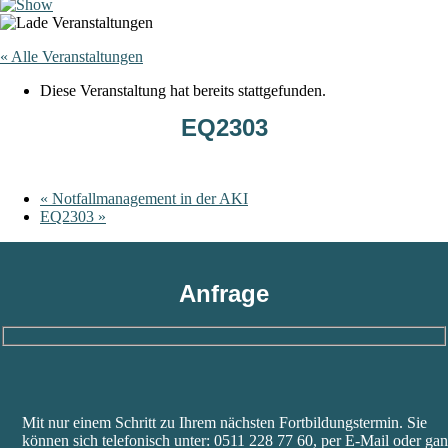
« Alle Veranstaltungen
Diese Veranstaltung hat bereits stattgefunden.
EQ2303
«
Notfallmanagement in der AKI
EQ2303
»
Anfrage
Bitte
lasse
Bitte
dieses
Mit nur einem Schritt zu Ihrem nächsten Fortbildungstermin. Sie
lasse
Feld
können sich telefonisch unter: 0511 228 77 60, per E-Mail oder ga
dieses
leer.