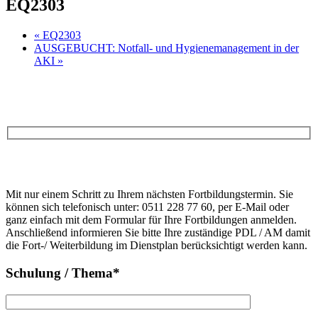
EQ2303
«
EQ2303
AUSGEBUCHT: Notfall- und Hygienemanagement in der
AKI
»
Anfrage
Bitte
lasse
Bitte
dieses
Mit nur einem Schritt zu Ihrem nächsten Fortbildungstermin. Sie
lasse
Feld
können sich telefonisch unter: 0511 228 77 60, per E-Mail oder
dieses
leer.
ganz einfach mit dem Formular für Ihre Fortbildungen anmelden.
Feld
Anschließend informieren Sie bitte Ihre zuständige PDL / AM damit
leer.
die Fort-/ Weiterbildung im Dienstplan berücksichtigt werden kann.
Schulung / Thema*