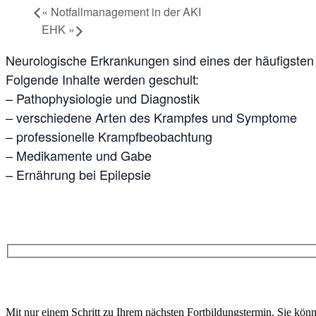
«
Notfallmanagement in der AKI
EHK
»
Neurologische Erkrankungen sind eines der häufigsten
Folgende Inhalte werden geschult:
– Pathophysiologie und Diagnostik
– verschiedene Arten des Krampfes und Symptome
– professionelle Krampfbeobachtung
– Medikamente und Gabe
– Ernährung bei Epilepsie
Bitte
lasse
Bitte
dieses
Mit nur einem Schritt zu Ihrem nächsten Fortbildungstermin. Sie kön
lasse
Feld