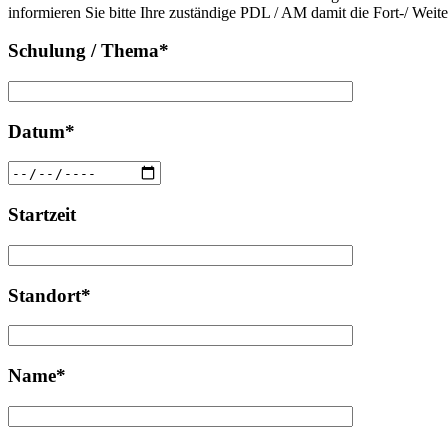
informieren Sie bitte Ihre zuständige PDL / AM damit die Fort-/ Weit
dieses
leer.
Feld
Schulung / Thema*
leer.
Datum*
Startzeit
Standort*
Name*