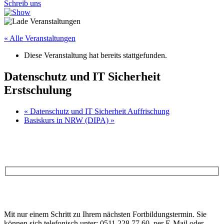
Schreib uns
« Alle Veranstaltungen
Diese Veranstaltung hat bereits stattgefunden.
Datenschutz und IT Sicherheit
Erstschulung
«
Datenschutz und IT Sicherheit Auffrischung
Basiskurs in NRW (DIPA)
»
Anfrage
Bitte
lasse
Bitte
dieses
Mit nur einem Schritt zu Ihrem nächsten Fortbildungstermin. Sie
lasse
Feld
können sich telefonisch unter: 0511 228 77 60, per E-Mail oder
dieses