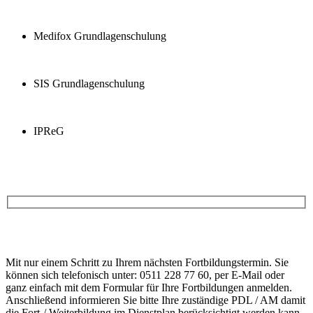
Medifox Grundlagenschulung
SIS Grundlagenschulung
IPReG
Anfrage
Bitte
lasse
Bitte
dieses
Mit nur einem Schritt zu Ihrem nächsten Fortbildungstermin. Sie
lasse
Feld
können sich telefonisch unter: 0511 228 77 60, per E-Mail oder
dieses
leer.
ganz einfach mit dem Formular für Ihre Fortbildungen anmelden.
Feld
Anschließend informieren Sie bitte Ihre zuständige PDL / AM damit
leer.
die Fort-/ Weiterbildung im Dienstplan berücksichtigt werden kann.