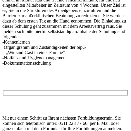
eingestellten Mitarbeiter im Zeitraum von 4 Wochen. Unser Ziel ist
es, Sie in die Strukturen des Arbeitgebers einzuführen und die
Barriere zur außerklinischen Beatmung zu reduzieren. Sie werden
dazu ab dem ersten Tag an die Hand genommen. Die Einladung zu
dieser Schulung geht zusammen mit dem Arbeitsvertrag raus. Sie
melden sich bitte hierfür selbstständig an.Inhalte der Schulung sind
folgende:
-Kennenlernen
-Organigramm und Zuständigkeiten der bipG
– „Wir sind Gast in einer Familie“
-Notfall- und Hygienemanagement
-Dokumentationsschulung
Anfrage
Bitte
lasse
Bitte
dieses
Mit nur einem Schritt zu Ihrem nächsten Fortbildungstermin. Sie
lasse
Feld
können sich telefonisch unter: 0511 228 77 60, per E-Mail oder
dieses
leer.
ganz einfach mit dem Formular für Ihre Fortbildungen anmelden.
Feld