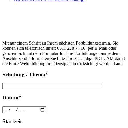
Anfrage
Bitte
lasse
Bitte
dieses
Mit nur einem Schritt zu Ihrem nächsten Fortbildungstermin. Sie
lasse
Feld
können sich telefonisch unter: 0511 228 77 60, per E-Mail oder
dieses
leer.
ganz einfach mit dem Formular für Ihre Fortbildungen anmelden.
Feld
Anschließend informieren Sie bitte Ihre zuständige PDL / AM damit
leer.
die Fort-/ Weiterbildung im Dienstplan berücksichtigt werden kann.
Schulung / Thema*
Datum*
Startzeit