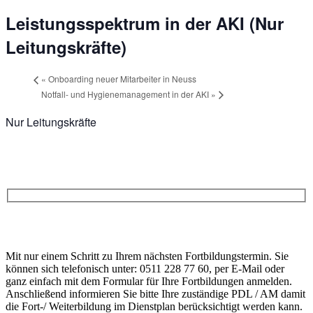
Leistungsspektrum in der AKI (Nur
Leitungskräfte)
«
Onboarding neuer Mitarbeiter in Neuss
Notfall- und Hygienemanagement in der AKI
»
Nur Leitungskräfte
Anfrage
Bitte
lasse
Bitte
dieses
Mit nur einem Schritt zu Ihrem nächsten Fortbildungstermin. Sie
lasse
Feld
können sich telefonisch unter: 0511 228 77 60, per E-Mail oder
dieses
leer.
ganz einfach mit dem Formular für Ihre Fortbildungen anmelden.
Feld
Anschließend informieren Sie bitte Ihre zuständige PDL / AM damit
leer.
die Fort-/ Weiterbildung im Dienstplan berücksichtigt werden kann.