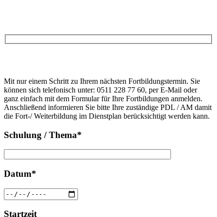
Anfrage
Bitte
lasse
Bitte
dieses
Mit nur einem Schritt zu Ihrem nächsten Fortbildungstermin. Sie
lasse
Feld
können sich telefonisch unter: 0511 228 77 60, per E-Mail oder
dieses
leer.
ganz einfach mit dem Formular für Ihre Fortbildungen anmelden.
Feld
Anschließend informieren Sie bitte Ihre zuständige PDL / AM damit
leer.
die Fort-/ Weiterbildung im Dienstplan berücksichtigt werden kann.
Schulung / Thema*
Datum*
Startzeit