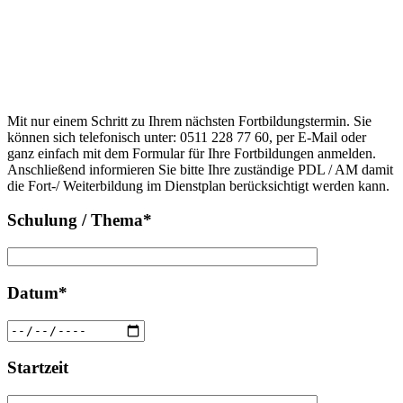
Anfrage
Bitte
lasse
Bitte
dieses
Mit nur einem Schritt zu Ihrem nächsten Fortbildungstermin. Sie
lasse
Feld
können sich telefonisch unter: 0511 228 77 60, per E-Mail oder
dieses
leer.
ganz einfach mit dem Formular für Ihre Fortbildungen anmelden.
Feld
Anschließend informieren Sie bitte Ihre zuständige PDL / AM damit
leer.
die Fort-/ Weiterbildung im Dienstplan berücksichtigt werden kann.
Schulung / Thema*
Datum*
Startzeit