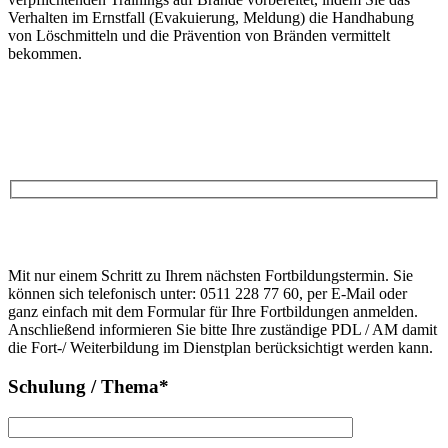
Verhalten im Ernstfall (Evakuierung, Meldung) die Handhabung
von Löschmitteln und die Prävention von Bränden vermittelt
bekommen.
Anfrage
Bitte
lasse
Bitte
dieses
Mit nur einem Schritt zu Ihrem nächsten Fortbildungstermin. Sie
lasse
Feld
können sich telefonisch unter: 0511 228 77 60, per E-Mail oder
dieses
leer.
ganz einfach mit dem Formular für Ihre Fortbildungen anmelden.
Feld
Anschließend informieren Sie bitte Ihre zuständige PDL / AM damit
leer.
die Fort-/ Weiterbildung im Dienstplan berücksichtigt werden kann.
Schulung / Thema*