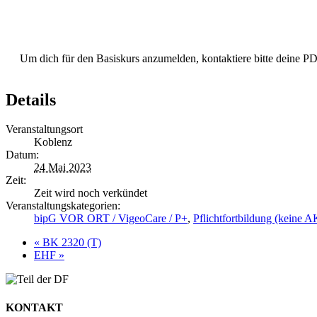
Um dich für den Basiskurs anzumelden, kontaktiere bitte deine 
Details
Veranstaltungsort
Koblenz
Datum:
24 Mai 2023
Zeit:
Zeit wird noch verkündet
Veranstaltungskategorien:
bipG VOR ORT / VigeoCare / P+
,
Pflichtfortbildung (keine 
«
BK 2320 (T)
EHF
»
KONTAKT