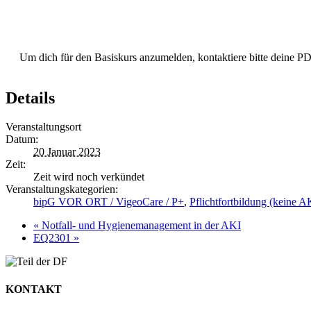
Um dich für den Basiskurs anzumelden, kontaktiere bitte deine 
Details
Veranstaltungsort
Datum:
20 Januar 2023
Zeit:
Zeit wird noch verkündet
Veranstaltungskategorien:
bipG VOR ORT / VigeoCare / P+
,
Pflichtfortbildung (keine 
«
Notfall- und Hygienemanagement in der AKI
EQ2301
»
KONTAKT